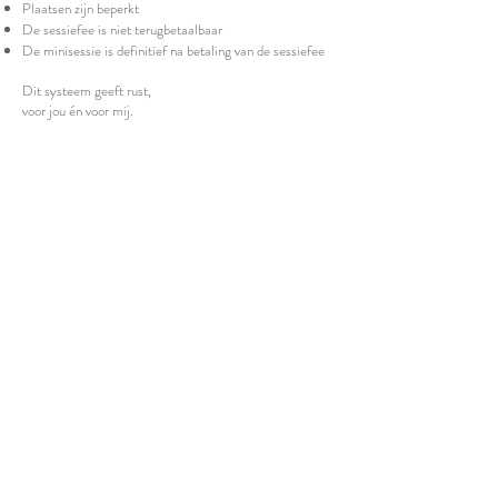
Plaatsen zijn beperkt
De sessiefee is niet terugbetaalbaar
De minisessie is definitief na betaling van de sessiefee
Dit systeem geeft rust,
voor jou én voor mij.
BOEKEN VAN EEN
MINISESSIE
Wanneer minisessies openstaan,
kan je rechtstreeks:
datum & tijd kiezen
sessiefee betalen
je plaats vastleggen
Alles verloopt automatisch.
Je hoeft niets te mailen of te bevestigen.
Bekijk minisessies voorjaar