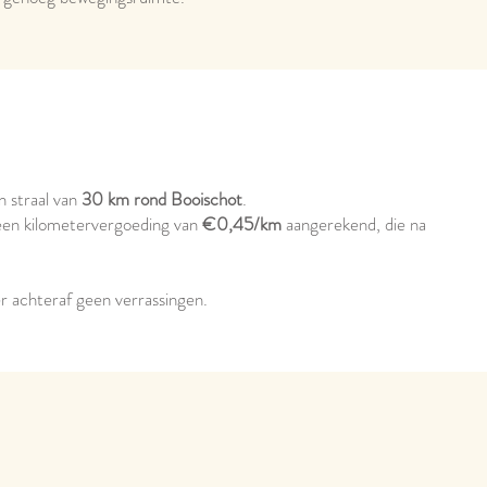
n straal van
30 km rond Booischot
.
 een kilometervergoeding van
€0,45/km
aangerekend, die na
 er achteraf geen verrassingen.