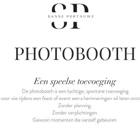
PHOTOBOOTH
Een speelse toevoeging
De photobooth is een luchtige, spontane toevoeging
voor wie tijdens een feest of event extra herinneringen wil laten onts
Zonder planning.
Zonder verplichtingen.
Gewoon momenten die vanzelf gebeuren.