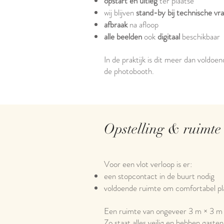
opstart en uitleg
ter plaatse
wij blijven
stand-by bij technische vr
afbraak
na afloop
alle beelden
ook
digitaal
beschikbaar
In de praktijk is dit meer dan voldo
de photobooth.
Opstelling & ruimte
Voor een vlot verloop is er:
een stopcontact in de buurt nodig
voldoende ruimte om comfortabel pl
Een ruimte van ongeveer 3 m × 3 m i
Zo staat alles veilig en hebben gast