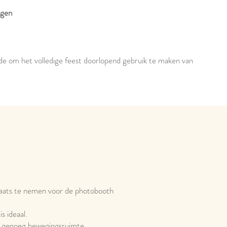
agen
ende om het volledige feest doorlopend gebruik te maken van
aats te nemen voor de photobooth
s ideaal.
en genoeg bewegingsruimte.