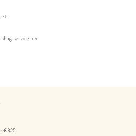
cht:
uchtigs wil voorzien
n
e:
€325