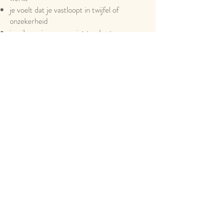
je voelt dat je vastloopt in twijfel of
onzekerheid
je wil groeien, maar niet ten koste van
jezelf
je openstaat om te werken aan mindset én
business
Dit is minder geschikt als:
je alleen technische fotografie-lessen
zoekt
je een kant-en-klaar succesrecept
verwacht
je geen ruimte wil maken om naar jezelf te
kijken
Alles start met een